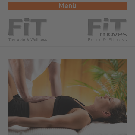
Navigation
Therapie
Osteopathie
Wellness
FiT Kids!
Team
Info & Preise