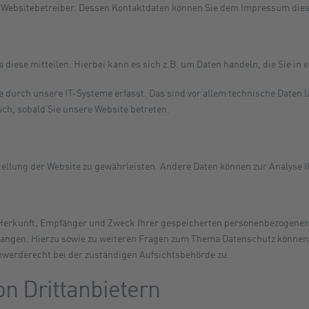
en Websitebetreiber. Dessen Kontaktdaten können Sie dem Impressum die
diese mitteilen. Hierbei kann es sich z.B. um Daten handeln, die Sie in 
urch unsere IT-Systeme erfasst. Das sind vor allem technische Daten (z
sch, sobald Sie unsere Website betreten.
tstellung der Website zu gewährleisten. Andere Daten können zur Analyse
 Herkunft, Empfänger und Zweck Ihrer gespeicherten personenbezogenen 
langen. Hierzu sowie zu weiteren Fragen zum Thema Datenschutz können
hwerderecht bei der zuständigen Aufsichtsbehörde zu.
on Drittanbietern