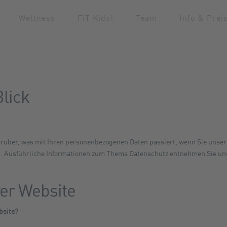
Wellness
FiT Kids!
Team
Info & Prei
Blick
arüber, was mit Ihren personenbezogenen Daten passiert, wenn Sie unse
en. Ausführliche Informationen zum Thema Datenschutz entnehmen Sie un
er Website
bsite?