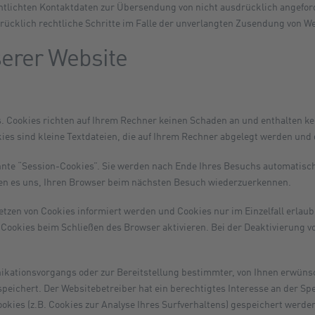
tlichten Kontaktdaten zur Übersendung von nicht ausdrücklich angefor
drücklich rechtliche Schritte im Falle der unverlangten Zusendung von W
serer Website
s. Cookies richten auf Ihrem Rechner keinen Schaden an und enthalten ke
kies sind kleine Textdateien, die auf Ihrem Rechner abgelegt werden und 
nnte “Session-Cookies”. Sie werden nach Ende Ihres Besuchs automatisch
chen es uns, Ihren Browser beim nächsten Besuch wiederzuerkennen.
Setzen von Cookies informiert werden und Cookies nur im Einzelfall erla
Cookies beim Schließen des Browser aktivieren. Bei der Deaktivierung vo
kationsvorgangs oder zur Bereitstellung bestimmter, von Ihnen erwünsc
espeichert. Der Websitebetreiber hat ein berechtigtes Interesse an der S
ookies (z.B. Cookies zur Analyse Ihres Surfverhaltens) gespeichert werd