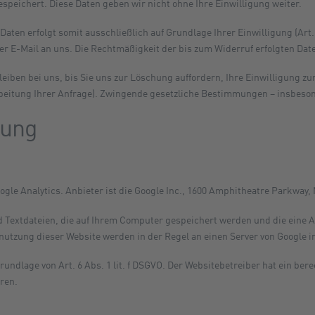
speichert. Diese Daten geben wir nicht ohne Ihre Einwilligung weiter.
ten erfolgt somit ausschließlich auf Grundlage Ihrer Einwilligung (Art. 6
 per E-Mail an uns. Die Rechtmäßigkeit der bis zum Widerruf erfolgten D
iben bei uns, bis Sie uns zur Löschung auffordern, Ihre Einwilligung zu
rbeitung Ihrer Anfrage). Zwingende gesetzliche Bestimmungen – insbeso
bung
gle Analytics. Anbieter ist die Google Inc., 1600 Amphitheatre Parkway,
d Textdateien, die auf Ihrem Computer gespeichert werden und die eine 
nutzung dieser Website werden in der Regel an einen Server von Google 
undlage von Art. 6 Abs. 1 lit. f DSGVO. Der Websitebetreiber hat ein ber
ren.